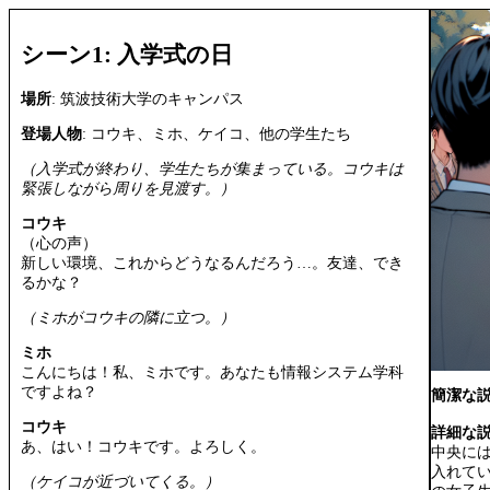
シーン1: 入学式の日
場所
: 筑波技術大学のキャンパス
登場人物
: コウキ、ミホ、ケイコ、他の学生たち
（入学式が終わり、学生たちが集まっている。コウキは
緊張しながら周りを見渡す。）
コウキ
（心の声）
新しい環境、これからどうなるんだろう…。友達、でき
るかな？
（ミホがコウキの隣に立つ。）
ミホ
こんにちは！私、ミホです。あなたも情報システム学科
ですよね？
簡潔な
コウキ
詳細な
あ、はい！コウキです。よろしく。
中央に
入れて
（ケイコが近づいてくる。）