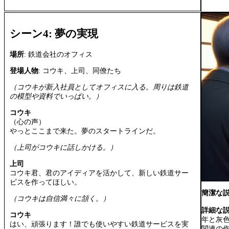
シーン4: 夢の実現
場所
: 鉄道会社のオフィス
登場人物
: コウキ、上司、同僚たち
（コウキが新入社員としてオフィスに入る。周りは鉄道
の模型や資料でいっぱい。）
コウキ
（心の声）
やっとここまで来た。夢のスタートラインだ。
（上司がコウキに話しかける。）
上司
コウキ君、君のアイディアを活かして、新しい鉄道サー
ビスを作ってほしい。
簡潔な
（コウキは自信満々に頷く。）
詳細な
コウキ
年と灰
はい、頑張ります！誰でも使いやすい鉄道サービスを実
関連の