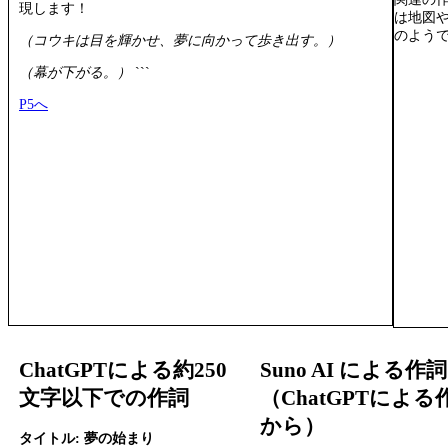
現します！
は地図
のよう
（コウキは目を輝かせ、夢に向かって歩き出す。）
（幕が下がる。）
```
P5へ
ChatGPTによる約250
Suno AI による作詞
文字以下での作詞
（ChatGPTによる
から）
タイトル: 夢の始まり