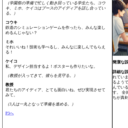
（学園祭の準備で忙しく動き回っている学生たち。コウ
キ、ミホ、ケイコはブースのアイディアを話し合ってい
る。）
コウキ
鉄道のシミュレーションゲームを作ったら、みんな楽し
めるんじゃない？
ミホ
それいいね！技術も学べるし、みんなに楽しんでもらえ
る！
ケイコ
簡潔な
私、デザイン担当するよ！ポスターも作りたいな。
詳細な
（教授が入ってきて、彼らを見守る。）
れてい
るよう
教授
んでい
君たちのアイディア、とても面白いね。ぜひ実現させて
す。 
みて。
ちが真
（3人は一丸となって準備を進める。）
P3へ