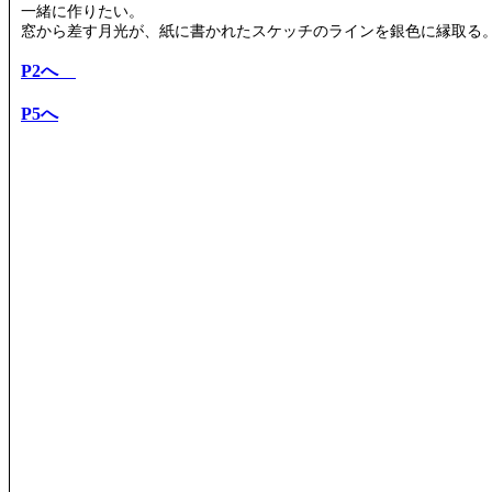
一緒に作りたい。
窓から差す月光が、紙に書かれたスケッチのラインを銀色に縁取る
P2へ
P5へ