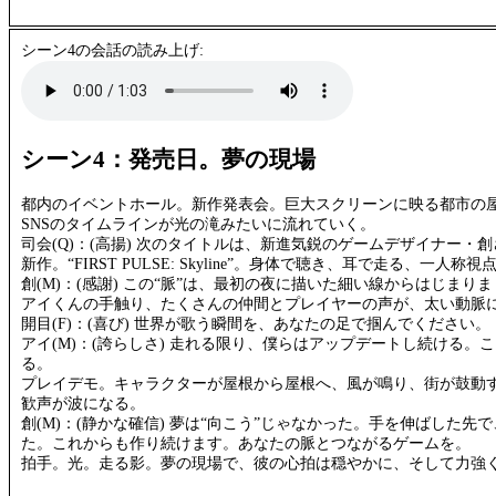
シーン4の会話の読み上げ:
シーン4：発売日。夢の現場
都内のイベントホール。新作発表会。巨大スクリーンに映る都市の
SNSのタイムラインが光の滝みたいに流れていく。
司会(Q)：(高揚) 次のタイトルは、新進気鋭のゲームデザイナー・
新作。“FIRST PULSE: Skyline”。身体で聴き、耳で走る、一人
創(M)：(感謝) この“脈”は、最初の夜に描いた細い線からはじまり
アイくんの手触り、たくさんの仲間とプレイヤーの声が、太い動脈
開目(F)：(喜び) 世界が歌う瞬間を、あなたの足で掴んでください。
アイ(M)：(誇らしさ) 走れる限り、僕らはアップデートし続ける。
る。
プレイデモ。キャラクターが屋根から屋根へ、風が鳴り、街が鼓動
歓声が波になる。
創(M)：(静かな確信) 夢は“向こう”じゃなかった。手を伸ばした先
た。これからも作り続けます。あなたの脈とつながるゲームを。
拍手。光。走る影。夢の現場で、彼の心拍は穏やかに、そして力強