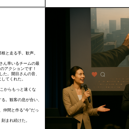
屋根と走る手。歓声。
創さん率いるチームの最
称視点のアクションです！
ました。開目さんの音、
にしてくれた。
ここからもっと速くな
する。観客の息が合い、
で、仲間と作る“今”だっ
く刻まれ続けた。