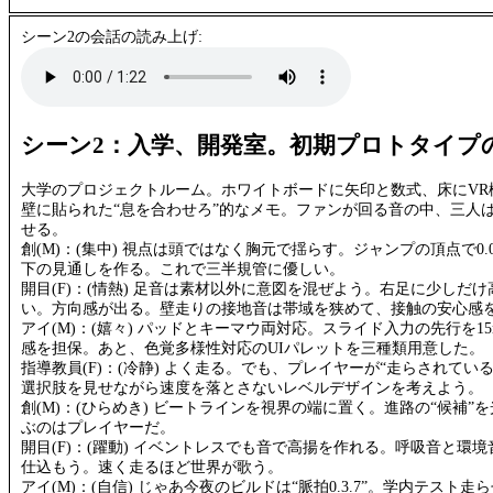
シーン2の会話の読み上げ:
シーン2：入学、開発室。初期プロトタイプ
大学のプロジェクトルーム。ホワイトボードに矢印と数式、床にVR
壁に貼られた“息を合わせろ”的なメモ。ファンが回る音の中、三人
せる。
創(M)：(集中) 視点は頭ではなく胸元で揺らす。ジャンプの頂点で0
下の見通しを作る。これで三半規管に優しい。
開目(F)：(情熱) 足音は素材以外に意図を混ぜよう。右足に少しだ
い。方向感が出る。壁走りの接地音は帯域を狭めて、接触の安心感
アイ(M)：(嬉々) パッドとキーマウ両対応。スライド入力の先行を1
感を担保。あと、色覚多様性対応のUIパレットを三種類用意した。
指導教員(F)：(冷静) よく走る。でも、プレイヤーが“走らされてい
選択肢を見せながら速度を落とさないレベルデザインを考えよう。
創(M)：(ひらめき) ビートラインを視界の端に置く。進路の“候補”
ぶのはプレイヤーだ。
開目(F)：(躍動) イベントレスでも音で高揚を作れる。呼吸音と環境
仕込もう。速く走るほど世界が歌う。
アイ(M)：(自信) じゃあ今夜のビルドは“脈拍0.3.7”。学内テスト