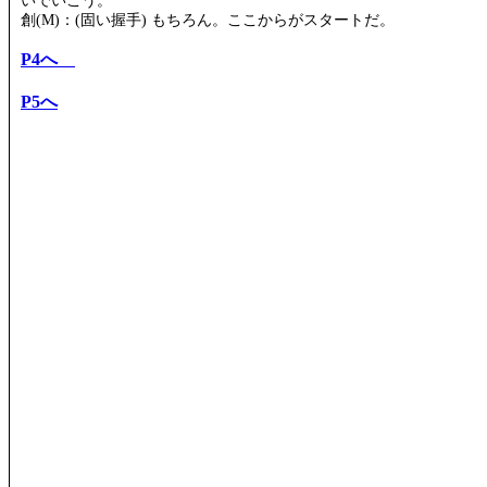
いでいこう。
創(M)：(固い握手) もちろん。ここからがスタートだ。
P4へ
P5へ