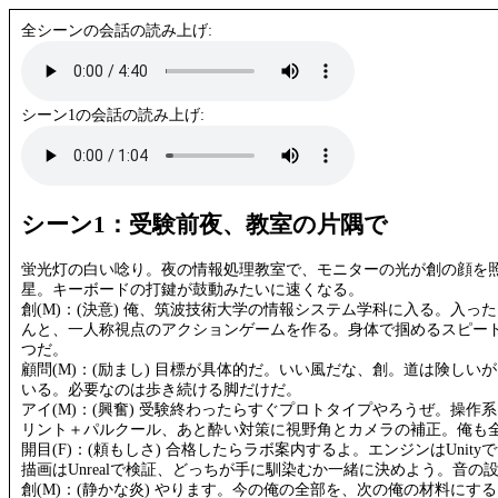
全シーンの会話の読み上げ:
シーン1の会話の読み上げ:
シーン1：受験前夜、教室の片隅で
蛍光灯の白い唸り。夜の情報処理教室で、モニターの光が創の顔を
星。キーボードの打鍵が鼓動みたいに速くなる。
創(M)：(決意) 俺、筑波技術大学の情報システム学科に入る。入っ
んと、一人称視点のアクションゲームを作る。身体で掴めるスピー
つだ。
顧問(M)：(励まし) 目標が具体的だ。いい風だな、創。道は険しい
いる。必要なのは歩き続ける脚だけだ。
アイ(M)：(興奮) 受験終わったらすぐプロトタイプやろうぜ。操作
リント＋パルクール、あと酔い対策に視野角とカメラの補正。俺も
開目(F)：(頼もしさ) 合格したらラボ案内するよ。エンジンはUnit
描画はUnrealで検証、どっちが手に馴染むか一緒に決めよう。音の
創(M)：(静かな炎) やります。今の俺の全部を、次の俺の材料にす