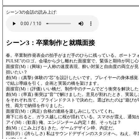
シーン3の会話の読み上げ:
シーン3：卒業制作と就職面接
春。卒業制作発表会の拍手がまだ手のひらに残っている。ポートフォリ
PULSE”のロゴ。会場から少し離れた面接室で、緊張と期待が同じ
面接官(M)：(興味) 一人称の速度表現、酔い対策と自由度の両立が
担いたい？
創(M)：(真摯) 体験の“芯”を設計したいです。プレイヤーの身体感
で結ぶ導線を引く。企画と実装の橋を架けます。
面接官(M)：(評価) いい橋だ。制作中のチームでどう衝突を解決し
創(M)：(率直) 衝突は“音”で解けました。意見が割れたとき、実装
をそれぞれ当て、ブラインドテストで決めた。選ばれたのは“遊びが
性、両方で納得を作りました。
面接官(M)：(満足) 合格の連絡を楽しみにしていてくれ。
廊下に出ると、ガラス越しに桜が揺れている。スマホが震え、通知
アイ(M)：(歓喜) 俺、エンジンチーム内定！創、そっちは？
創(M)：(こみ上げる) きた。ゲームデザイン枠、内定だ。
開目(F)：(誇らしさ) 私はサウンドデザインのスタジオへ。ねえ、卒