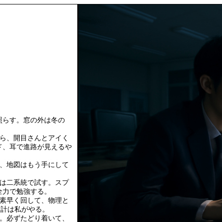
照らす。窓の外は冬の
たら、開目さんとアイく
ド、耳で進路が見えるや
が、地図はもう手にして
系は二系統で試す。スプ
全力で勉強する。
yで素早く回して、物理と
設計は私がやる。
る。必ずたどり着いて、