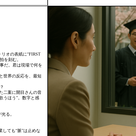
オの表紙に“FIRST
心拍を刻む。
見事だ。君は現場で何を
覚と世界の反応を、最短
た？
した二案に開目さんの音
歌うほう”。数字と感
が光る。
業しても“脈”は止めな