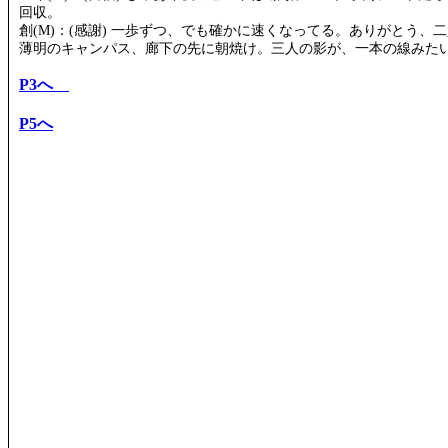
回収。
創(M)：(感謝) 一歩ずつ、でも確かに速くなってる。ありがとう、
薄明のキャンパス、廊下の先に朝焼け。三人の影が、一本の線みた
P3へ
P5へ