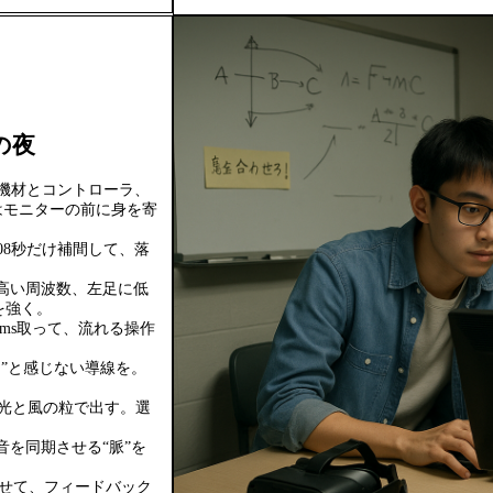
の夜
機材とコントローラ、
はモニターの前に身を寄
.08秒だけ補間して、落
け高い周波数、左足に低
を強く。
5ms取って、流れる操作
る”と感じない導線を。
を光と風の粒で出す。選
音を同期させる“脈”を
走らせて、フィードバック