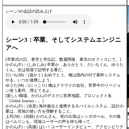
シーン3の会話の読み上げ:
シーン3：卒業、そしてシステムエンジニ
アへ
[卒業式の日。青空と学位記。数週間後、東京のオフィスにて。]
かのん(F)：(しみじみ) 卒業か…ありがとう、だいちくん、ゆうた
くん。次は現場で証明する番だ。
だいち(M)：(温かく) おめでとう。俺は国内のSIで基幹システム
やる。いつか連携しよう。
ゆうた(M)：(にっこり) 俺はクラウドの会社。世界中のリージョ
ン使う案件、増えてるよ。
[新しい職場。かのんのデスクに世界地図。プロジェクト名
「Global Journey」。]
かのん(F)：(決意) 海外拠点と連携するモバイルシステム…設計の
要は、現地の使い方を理解すること。
上司(M)：(信頼) かのんさん、初の出張はシンガポール。その後
はベルリンも。現地ユーザーの声を持ち帰って。
かのん(F)：(高揚) はい！ユーザーインタビュー、アクセシビリテ