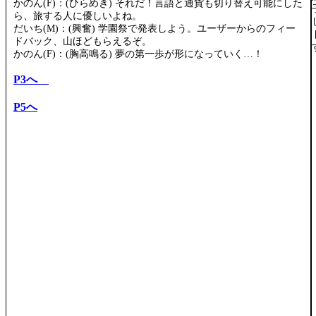
かのん(F)：(ひらめき) それだ！言語と通貨も切り替え可能にした
ら、旅する人に優しいよね。
だいち(M)：(興奮) 学園祭で発表しよう。ユーザーからのフィー
ドバック、山ほどもらえるぞ。
かのん(F)：(胸高鳴る) 夢の第一歩が形になっていく…！
P3へ
P5へ