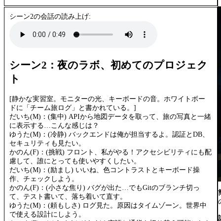
シーン2の会話の読み上げ:
シーン2：夜のラボ、初めてのプロジェク
ト
[静かな実習室。モニターの光、キーボードの音。ホワイトボー
ドに「チーム旅ログ」と書かれている。]
だいち(M)：(集中) APIから地図データを取って、旅の写真と一緒
に表示する…こんな感じは？
ゆうた(M)：(冷静) バックエンドは俺が担当するよ。認証とDB、
セキュリティも見たい。
かのん(F)：(挑戦) フロント、私がやる！アクセシビリティにも配
慮して、誰にとっても使いやすくしたい。
だいち(M)：(励まし) いいね、色コントラストとキーボード操
作、チェックしよう。
かのん(F)：(小さな焦り) バグが出た…でもGitのブランチ切っ
て、テスト書いて、落ち着いて直す。
ゆうた(M)：(頼もしさ) ログ見た。原因はタイムゾーン。世界中
で使える設計にしよう。