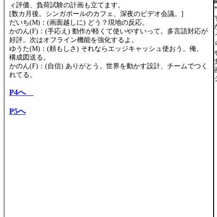
ィ評価、負荷試験の計画も立てます。
[数カ月後。シンガポールのカフェ、深夜のビデオ会議。]
だいち(M)：(画面越しに) どう？現地の反応。
かのん(F)：(手応え) 動作が軽くて使いやすいって。多言語対応が
好評。次はオフライン機能を強化するよ。
ゆうた(M)：(頼もしさ) それならエッジキャッシュ使おう。俺、
構成図送る。
かのん(F)：(自信) ありがとう。世界を動かす設計、チームでつく
れてる。
P4へ
P5へ