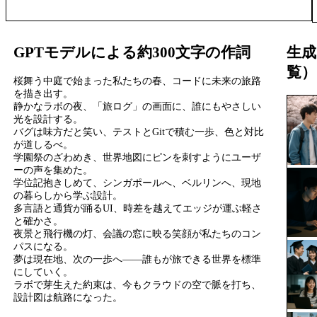
GPTモデルによる約300文字の作詞
生成
覧）
桜舞う中庭で始まった私たちの春、コードに未来の旅路
を描き出す。
静かなラボの夜、「旅ログ」の画面に、誰にもやさしい
光を設計する。
バグは味方だと笑い、テストとGitで積む一歩、色と対比
が道しるべ。
学園祭のざわめき、世界地図にピンを刺すようにユーザ
ーの声を集めた。
学位記抱きしめて、シンガポールへ、ベルリンへ、現地
の暮らしから学ぶ設計。
多言語と通貨が踊るUI、時差を越えてエッジが運ぶ軽さ
と確かさ。
夜景と飛行機の灯、会議の窓に映る笑顔が私たちのコン
パスになる。
夢は現在地、次の一歩へ——誰もが旅できる世界を標準
にしていく。
ラボで芽生えた約束は、今もクラウドの空で脈を打ち、
設計図は航路になった。