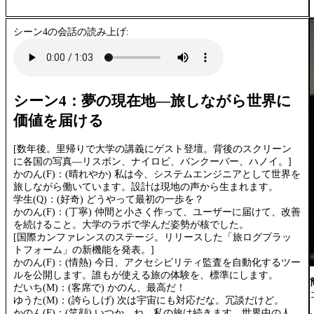
シーン4の会話の読み上げ:
シーン4：夢の現在地—旅しながら世界に
価値を届ける
[数年後。里帰りで大学の講義にゲスト登壇。背後のスクリーン
に各国の写真—リスボン、ナイロビ、バンクーバー、ハノイ。]
かのん(F)：(晴れやか) 私は今、システムエンジニアとして世界を
旅しながら働いています。設計は現地の声から生まれます。
学生(Q)：(好奇) どうやって最初の一歩を？
かのん(F)：(丁寧) 仲間と小さく作って、ユーザーに届けて、改善
を続けること。大学のラボで学んだ姿勢が核でした。
[国際カンファレンスのステージ。リリースした「旅ログプラッ
トフォーム」の新機能を発表。]
かのん(F)：(情熱) 今日、アクセシビリティ監査を自動化するツー
ルを公開します。誰もが使える旅の体験を、標準にします。
だいち(M)：(客席で) かのん、最高だ！
ゆうた(M)：(誇らしげ) 次は宇宙にも対応だな。冗談だけど。
かのん(F)：(笑顔) いつか、ね。私の旅は続きます。世界中の人