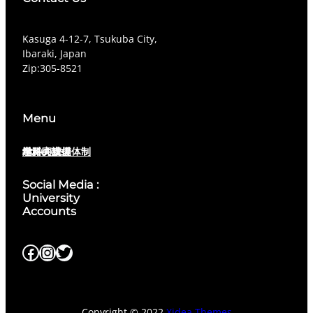
​Kasuga 4-12-7, Tsukuba City,
Ibaraki, Japan
Zip:305-8521
Menu
About us
学科の支援体制
学科の設備
進路実績
Social Media :
University
Accounts
Facebook
Instagram
Twitter
Copyright © 2022
Xidea Themes