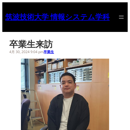
内
容
筑波技術大学 情報システム学科
を
ス
キ
ッ
卒業生来訪
プ
4月 30, 2024 9:04 pm
卒業生