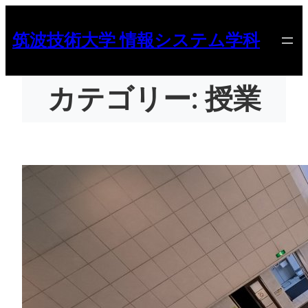
内
容
筑波技術大学 情報システム学科
を
ス
キ
ッ
カテゴリー:
授業
プ