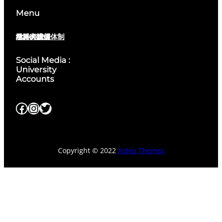
Menu
About us
学科の支援体制
学科の設備
進路実績
Social Media :
University
Accounts
Facebook
Instagram
Twitter
Copyright © 2022
Xidea Themes