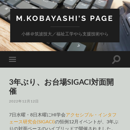
M.KOBAYASHI'S PAGE
小林＠筑波技大／福祉工学やら支援技術やら
検
モ
索
バ
フ
イ
ィ
ル
ー
3年ぶり、お台場SIGACI対面開
メ
ル
ニ
催
ド
ュ
を
ー
切
を
2022年12月12日
り
切
替
り
え
7日水曜・8日木曜にHI学会
アクセシブル・インタフ
替
る
え
ェース研究会(SIGACI)
の恒例12月イベントが、3年ぶ
る
りの対面ベースのハイブリッドで開催されました。