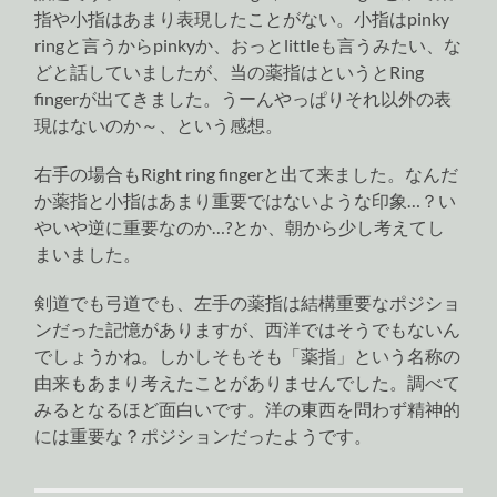
指や小指はあまり表現したことがない。小指はpinky
ringと言うからpinkyか、おっとlittleも言うみたい、な
どと話していましたが、当の薬指はというとRing
fingerが出てきました。うーんやっぱりそれ以外の表
現はないのか～、という感想。
右手の場合もRight ring fingerと出て来ました。なんだ
か薬指と小指はあまり重要ではないような印象…？い
やいや逆に重要なのか…?とか、朝から少し考えてし
まいました。
剣道でも弓道でも、左手の薬指は結構重要なポジショ
ンだった記憶がありますが、西洋ではそうでもないん
でしょうかね。しかしそもそも「薬指」という名称の
由来もあまり考えたことがありませんでした。調べて
みるとなるほど面白いです。洋の東西を問わず精神的
には重要な？ポジションだったようです。