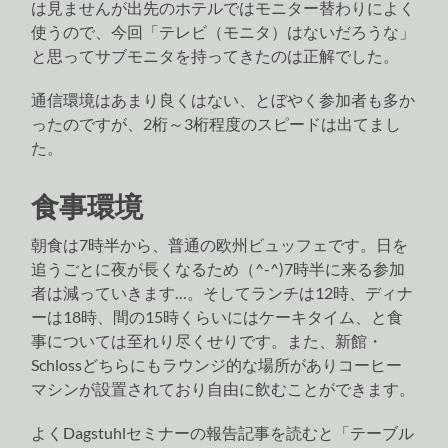
は見ませんが出先のホテルではモニター替わりによく
使うので、今回「テレビ（モニタ）はないだろうな」
と思ってサブモニタを持ってきたのは正解でした。
通信環境はあまり良くはない、とぼやく参加者も多か
ったのですが、2桁～3桁程度のスピードは出てまし
た。
食事環境
朝食は7時半から、普通の欧州ビュッフェです。日を
追うごとに夜が長くなるため（^-^)7時半に来る参加
者は減っていきます…。そしてランチは12時、ディナ
ーは18時、間の15時くらいにはケーキタイム、と食
事については至れり尽くせりです。また、新館・
Schlossどちらにもラウンジ的な場所がありコーヒー
マシンが設置されており自由に飲むことができます。
よくDagstuhlセミナーの報告記事を読むと「テーブル