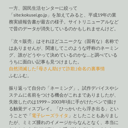
一方、国民生活センターに絞って
「site:kokusei.go.jp」を加えてみると、平成19年の業
務実績報告書が最古の様子。サイトリニューアルなど
で昔のデータが消失しているのかもしれませんけど。
「次々販売」はそれほどユニークな（固有な）名称で
はありませんが、関連してこのような呼称のネーミン
グ、誰がどうやって決めているのかな…と調べている
うちに面白い記事も見つけました。
自然消滅した｢母さん助けて詐欺｣命名の裏事情
ふむふむ。
振り返って自分の「ネーミング」。試作デバイスやシ
ステムに名前をつける機会がこれまでありましたが、
失敗したのは1999～2003年頃に手がけたペンで描け
る触覚ディスプレイ。「ひっかいたら浮き出る」とい
うことで「
電子レーズライタ
」としたこともありまし
たが、ミミズ腫れのイメージからなんとなく、本当に