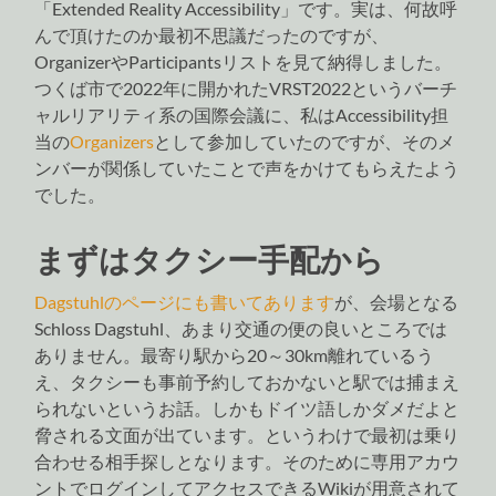
「Extended Reality Accessibility」です。実は、何故呼
んで頂けたのか最初不思議だったのですが、
OrganizerやParticipantsリストを見て納得しました。
つくば市で2022年に開かれたVRST2022というバーチ
ャルリアリティ系の国際会議に、私はAccessibility担
当の
Organizers
として参加していたのですが、そのメ
ンバーが関係していたことで声をかけてもらえたよう
でした。
まずはタクシー手配から
Dagstuhlのページにも書いてあります
が、会場となる
Schloss Dagstuhl、あまり交通の便の良いところでは
ありません。最寄り駅から20～30km離れているう
え、タクシーも事前予約しておかないと駅では捕まえ
られないというお話。しかもドイツ語しかダメだよと
脅される文面が出ています。というわけで最初は乗り
合わせる相手探しとなります。そのために専用アカウ
ントでログインしてアクセスできるWikiが用意されて