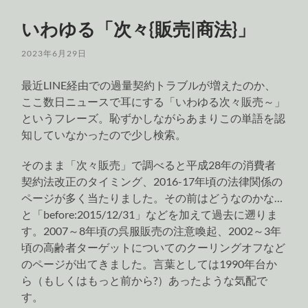
いわゆる「次々{販売|商法}」
2023年6月29日
最近LINE経由での過量契約トラブルが増えたのか、
ここ数日ニュースで耳にする「いわゆる次々販売～」
というフレーズ。恥ずかしながらあまりこの単語を認
知していなかったので少し検索。
そのまま「次々販売」で調べると平成28年の消費者
契約法改正のタイミング、2016-17年頃の法律関係の
ページが多く当たりました。その前はどうなのかな…
と「before:2015/12/31」などを加えて過去に遡りま
す。2007～8年頃の呉服販売の注意喚起、2002～3年
頃の高齢者ターゲットについてのクーリングオフなど
のページが出てきました。言葉としては1990年台か
ら（もしくはもっと前から?）あったような気配で
す。