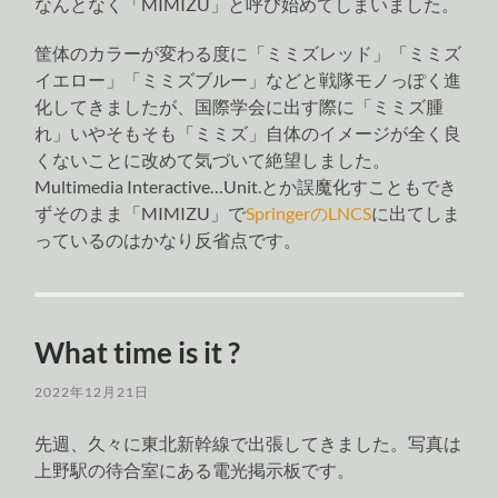
なんとなく「MIMIZU」と呼び始めてしまいました。
筐体のカラーが変わる度に「ミミズレッド」「ミミズ
イエロー」「ミミズブルー」などと戦隊モノっぽく進
化してきましたが、国際学会に出す際に「ミミズ腫
れ」いやそもそも「ミミズ」自体のイメージが全く良
くないことに改めて気づいて絶望しました。
Multimedia Interactive…Unit.とか誤魔化すこともでき
ずそのまま「MIMIZU」で
SpringerのLNCS
に出てしま
っているのはかなり反省点です。
What time is it ?
2022年12月21日
先週、久々に東北新幹線で出張してきました。写真は
上野駅の待合室にある電光掲示板です。