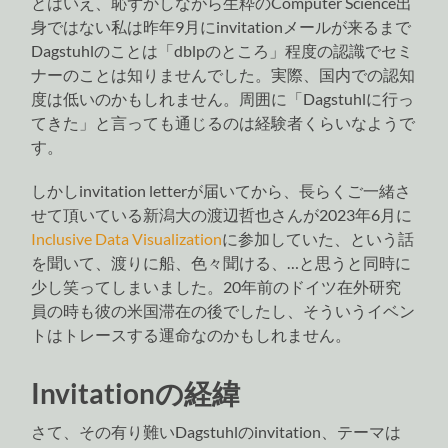
とはいえ、恥ずかしながら生粋のComputer Science出
身ではない私は昨年9月にinvitationメールが来るまで
Dagstuhlのことは「dblpのところ」程度の認識でセミ
ナーのことは知りませんでした。実際、国内での認知
度は低いのかもしれません。周囲に「Dagstuhlに行っ
てきた」と言っても通じるのは経験者くらいなようで
す。
しかしinvitation letterが届いてから、長らくご一緒さ
せて頂いている新潟大の渡辺哲也さんが2023年6月に
Inclusive Data Visualization
に参加していた、という話
を聞いて、渡りに船、色々聞ける、…と思うと同時に
少し笑ってしまいました。20年前のドイツ在外研究
員の時も彼の米国滞在の後でしたし、そういうイベン
トはトレースする運命なのかもしれません。
Invitationの経緯
さて、その有り難いDagstuhlのinvitation、テーマは