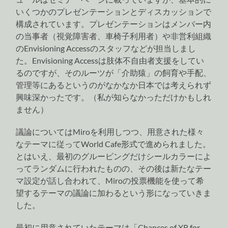
いくつかのプレゼンテーションとディスカッションで
構成されています。プレゼンテーションはメンバー内
の当事者（視覚障害者、車椅子利用者）や非営利組織
のEnvisioning Accessのスタッフなどが担当しまし
た。Envisioning Accessは肢体不自由者支援をしてい
るのですが、そのルーツが「介助猿」の飼育や手配、
管理等にあるというのがなかなか日本では考えられず
興味深かったです。（私が知らなかっただけかもしれ
ません）
議論についてはMiroを利用しつつ、用意された様々
なテーマに従ってWorld Cafe形式で進められました。
とはいえ、最初のグルーピングだけシールカラーによ
ってランダムに行われたものの、その後は新たなテー
マ設定が話し合われて、Miroの投票機能を使って希
望するテーマの議論に加わるという形になっていきま
した。
最初に用意されていたテーマは「Chances of XR for