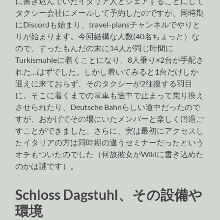
に書き込んでいたイタリア人とシェアすることにして
タクシー会社にメールして予約したのですが、同時期
にDiscordも始まり、travel-plansチャンネルでやりと
りが始まります。今回結構な人数(40名ちょっと）な
ので、すったもんだの末に14人が同じ時間に
Turkismuhleに着くことになり、8人乗り×2台が手配さ
れた…はずでした。しかし着いてみると1台だけしか
迎えに来ておらず、そのタクシーが2往復する羽目
に。そこに着くまでの電車も途中で止まって乗り換え
させられたり、Deutsche Bahnらしい道中だったので
すが、おかげでその場にいたメンバーと楽しく(?)過ご
すことができました。さらに、実は最初にアクセスし
たイタリアの方は同時期の違うセミナーだったという
オチもついたのでした（何故彼女がWikiに書き込めた
のかは謎です）。
Schloss Dagstuhl、その設備や
環境