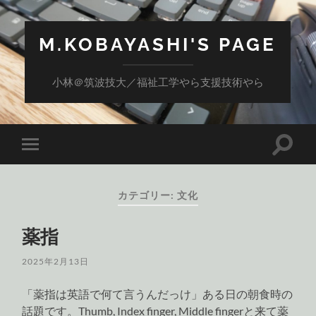
M.KOBAYASHI'S PAGE
小林＠筑波技大／福祉工学やら支援技術やら
検
モ
索
バ
フ
イ
ィ
ル
ー
カテゴリー:
文化
メ
ル
ニ
ド
ュ
を
薬指
ー
切
を
り
切
替
2025年2月13日
り
え
替
る
え
「薬指は英語で何て言うんだっけ」ある日の朝食時の
る
話題です。Thumb, Index finger, Middle fingerと来て薬