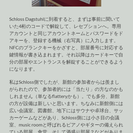
Schloss Dagstuhlに到着すると、まずは事前に聞いて
いた4桁のコードで解錠して、レセプションへ。専用
アカウントと同じアカウントネームとパスワードをド
アキーを、登録する機械（右写真）に入力します。
NFCのブランクキーをかざすと、部屋番号に対応する
鍵情報が書き込まれます。それ以降はカードキーで自
分の部屋やエントランスを解錠することができるよう
になります。
私はSchloss側でしたが、新館の参加者からは羨まし
がられたので、参加者的には「当たり」の方なのかも
しれません（単なるflatteryかも）。でも多分、新館
の方が設備は新しいと思います。ちなみに新館側には
広い会議室、図書館、地下にはサウナや卓球台、サッ
カーゲームなどがあり、Schloss側には小さ目の会議
室、music roomと呼ばれるピアノやギターの備えられ
ている部屋、食堂、そして酒盛り部屋？などがありま